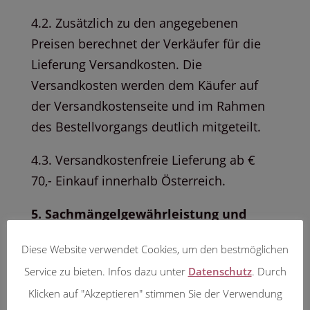
4.2. Zusätzlich zu den angegebenen
Preisen berechnet der Verkäufer für die
Lieferung Versandkosten. Die
Versandkosten werden dem Käufer auf
der Versandkostenseite und im Rahmen
des Bestellvorgangs deutlich mitgeteilt.
4.3. Versandkostenfreie Lieferung ab €
70,- Einkauf innerhalb Österreich.
5. Sachmängelgewährleistung und
Garantie
Diese Website verwendet Cookies, um den bestmöglichen
Die Gewährleistung bestimmt sich nach
Service zu bieten. Infos dazu unter
Datenschutz
. Durch
gesetzlichen Vorschriften.
Klicken auf "Akzeptieren" stimmen Sie der Verwendung